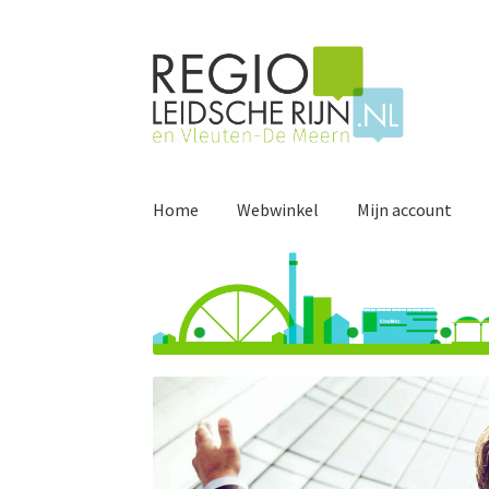
Ga
Ga
door
naar
naar
de
navigatie
inhoud
Home
Webwinkel
Mijn account