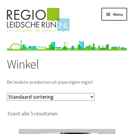
Ga
Ga
Menu
door
naar
naar
de
navigatie
inhoud
Home
Webwinkel
Winkel
Mijn account
De leukste producten uit jouw eigen regio!
Contact
Uw product hier?
Toont alle 5 resultaten