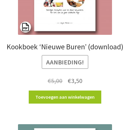
Kookboek ‘Nieuwe Buren’ (download)
AANBIEDING!
Oorspronkelijke
Huidige
€
5,00
€
3,50
prijs
prijs
Toevoegen aan winkelwagen
was:
is:
€5,00.
€3,50.